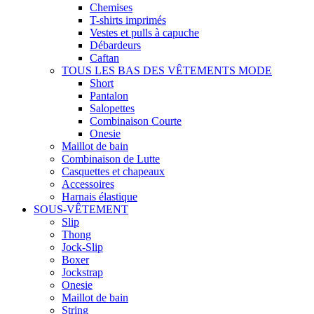
Chemises
T-shirts imprimés
Vestes et pulls à capuche
Débardeurs
Caftan
TOUS LES BAS DES VÊTEMENTS MODE
Short
Pantalon
Salopettes
Combinaison Courte
Onesie
Maillot de bain
Combinaison de Lutte
Casquettes et chapeaux
Accessoires
Harnais élastique
SOUS-VÊTEMENT
Slip
Thong
Jock-Slip
Boxer
Jockstrap
Onesie
Maillot de bain
String