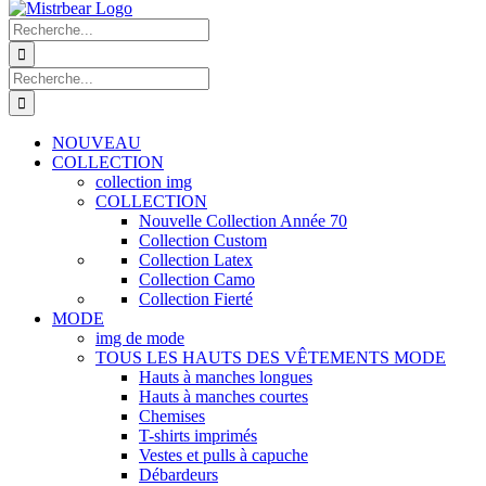
Recherche
de
:
Recherche
de
:
NOUVEAU
COLLECTION
collection img
COLLECTION
Nouvelle Collection Année 70
Collection Custom
Collection Latex
Collection Camo
Collection Fierté
MODE
img de mode
TOUS LES HAUTS DES VÊTEMENTS MODE
Hauts à manches longues
Hauts à manches courtes
Chemises
T-shirts imprimés
Vestes et pulls à capuche
Débardeurs