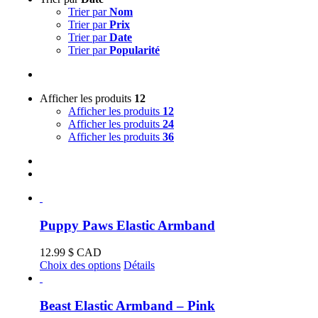
Trier par
Nom
Trier par
Prix
Trier par
Date
Trier par
Popularité
Afficher les produits
12
Afficher les produits
12
Afficher les produits
24
Afficher les produits
36
Puppy Paws Elastic Armband
12.99
$ CAD
Ce
Choix des options
Détails
produit
a
plusieurs
Beast Elastic Armband – Pink
variations.