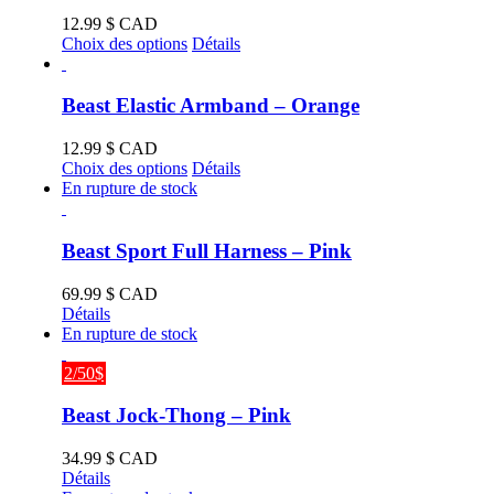
Les
12.99
$ CAD
options
Ce
Choix des options
Détails
peuvent
produit
être
a
choisies
plusieurs
Beast Elastic Armband – Orange
sur
variations.
la
Les
12.99
$ CAD
page
options
Ce
Choix des options
Détails
du
peuvent
produit
En rupture de stock
produit
être
a
choisies
plusieurs
sur
variations.
Beast Sport Full Harness – Pink
la
Les
page
options
69.99
$ CAD
du
peuvent
Détails
produit
être
En rupture de stock
choisies
sur
2/50$
la
page
Beast Jock-Thong – Pink
du
produit
34.99
$ CAD
Détails