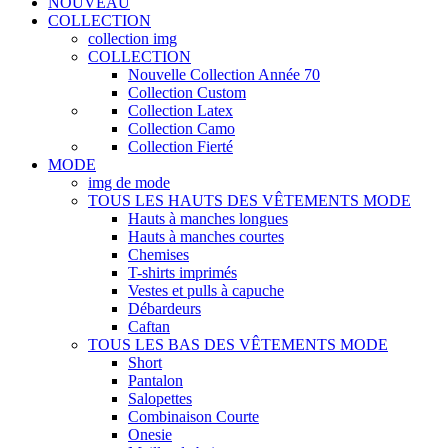
NOUVEAU
COLLECTION
collection img
COLLECTION
Nouvelle Collection Année 70
Collection Custom
Collection Latex
Collection Camo
Collection Fierté
MODE
img de mode
TOUS LES HAUTS DES VÊTEMENTS MODE
Hauts à manches longues
Hauts à manches courtes
Chemises
T-shirts imprimés
Vestes et pulls à capuche
Débardeurs
Caftan
TOUS LES BAS DES VÊTEMENTS MODE
Short
Pantalon
Salopettes
Combinaison Courte
Onesie