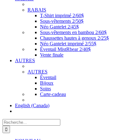
RABAIS
T-Shirt imprimé 2/60$
Sous-vêtements 2/50$
Néo Gantelet 2/45$
Sous-vêtements en bambou 2/60$
Chaussettes hautes à genoux 2/25$
Néo Gantelet imprimé 2/55$
Éventail MistRbear 2/40$
Vente finale
AUTRES
AUTRES
Éventail
Bijoux
Soins
Carte-cadeau
English (Canada)
Recherche
de
: