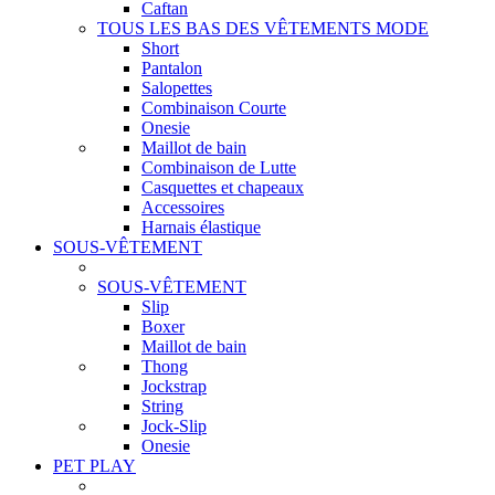
Caftan
TOUS LES BAS DES VÊTEMENTS MODE
Short
Pantalon
Salopettes
Combinaison Courte
Onesie
Maillot de bain
Combinaison de Lutte
Casquettes et chapeaux
Accessoires
Harnais élastique
SOUS-VÊTEMENT
SOUS-VÊTEMENT
Slip
Boxer
Maillot de bain
Thong
Jockstrap
String
Jock-Slip
Onesie
PET PLAY