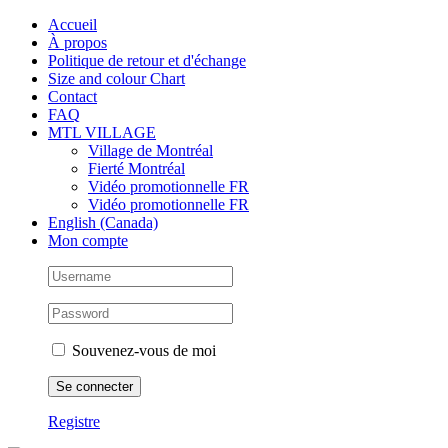
Skip
Facebook
Instagram
X
Tiktok
Accueil
to
À propos
content
Politique de retour et d'échange
Size and colour Chart
Contact
FAQ
MTL VILLAGE
Village de Montréal
Fierté Montréal
Vidéo promotionnelle FR
Vidéo promotionnelle FR
English (Canada)
Mon compte
Souvenez-vous de moi
Registre