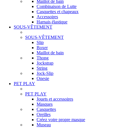
Maillot de bain
Combinaison de Lutte
Casquettes et chapeaux
Accessoires
Harnais élastique
SOUS-VÊTEMENT
SOUS-VÊTEMENT
Slip
Boxer
Maillot de bain
Thong
Jockstrap
String
Jock-Slip
Onesie
PET PLAY
PET PLAY
Jouets et accessoires
Masques
Casquettes
Oreilles
Créez votre propre masque
Museau