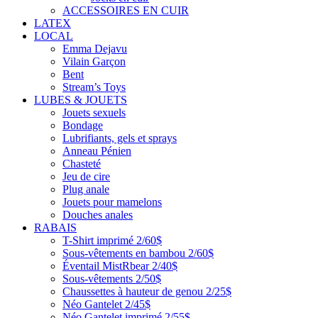
ACCESSOIRES EN CUIR
LATEX
LOCAL
Emma Dejavu
Vilain Garçon
Bent
Stream’s Toys
LUBES & JOUETS
Jouets sexuels
Bondage
Lubrifiants, gels et sprays
Anneau Pénien
Chasteté
Jeu de cire
Plug anale
Jouets pour mamelons
Douches anales
RABAIS
T-Shirt imprimé 2/60$
Sous-vêtements en bambou 2/60$
Éventail MistRbear 2/40$
Sous-vêtements 2/50$
Chaussettes à hauteur de genou 2/25$
Néo Gantelet 2/45$
Néo Gantelet imprimé 2/55$