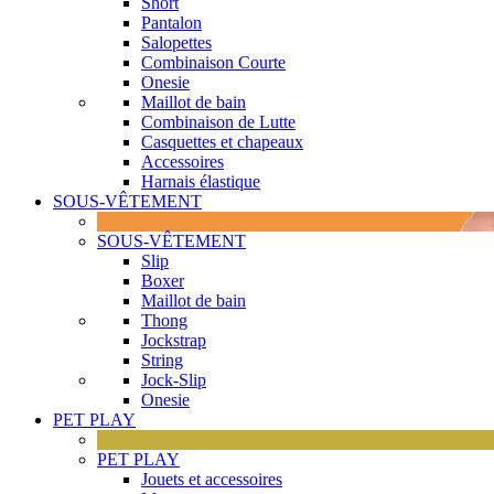
Short
Pantalon
Salopettes
Combinaison Courte
Onesie
Maillot de bain
Combinaison de Lutte
Casquettes et chapeaux
Accessoires
Harnais élastique
SOUS-VÊTEMENT
SOUS-VÊTEMENT
Slip
Boxer
Maillot de bain
Thong
Jockstrap
String
Jock-Slip
Onesie
PET PLAY
PET PLAY
Jouets et accessoires