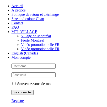
Skip
Facebook
Instagram
X
Tiktok
Accueil
to
À propos
content
Politique de retour et d'échange
Size and colour Chart
Contact
FAQ
MTL VILLAGE
Village de Montréal
Fierté Montréal
Vidéo promotionnelle FR
Vidéo promotionnelle FR
English (Canada)
Mon compte
Souvenez-vous de moi
Registre