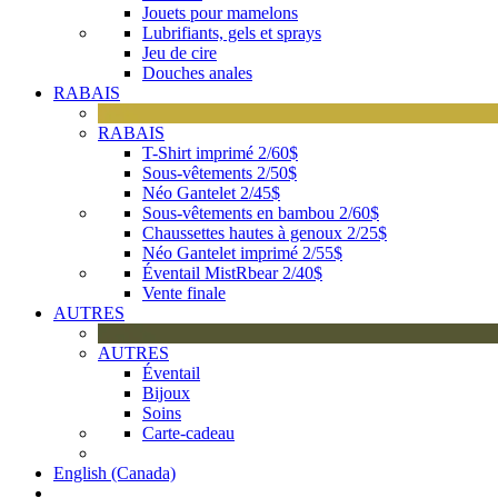
Jouets pour mamelons
Lubrifiants, gels et sprays
Jeu de cire
Douches anales
RABAIS
RABAIS
T-Shirt imprimé 2/60$
Sous-vêtements 2/50$
Néo Gantelet 2/45$
Sous-vêtements en bambou 2/60$
Chaussettes hautes à genoux 2/25$
Néo Gantelet imprimé 2/55$
Éventail MistRbear 2/40$
Vente finale
AUTRES
AUTRES
Éventail
Bijoux
Soins
Carte-cadeau
English (Canada)