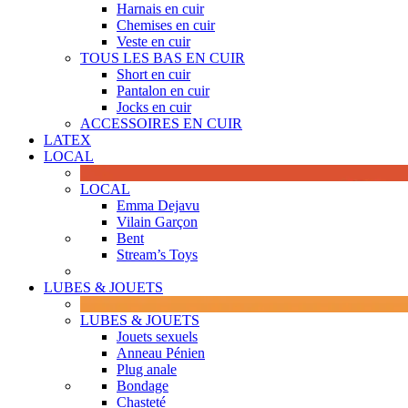
Harnais en cuir
Chemises en cuir
Veste en cuir
TOUS LES BAS EN CUIR
Short en cuir
Pantalon en cuir
Jocks en cuir
ACCESSOIRES EN CUIR
LATEX
LOCAL
LOCAL
Emma Dejavu
Vilain Garçon
Bent
Stream’s Toys
LUBES & JOUETS
LUBES & JOUETS
Jouets sexuels
Anneau Pénien
Plug anale
Bondage
Chasteté