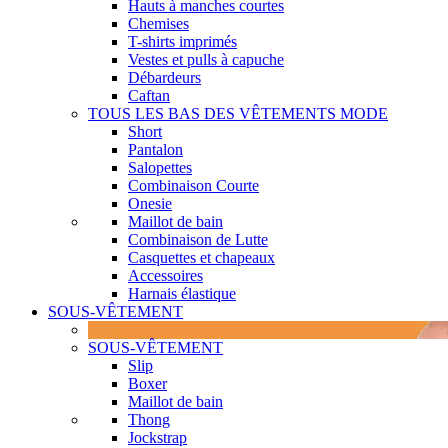
Hauts à manches courtes
Chemises
T-shirts imprimés
Vestes et pulls à capuche
Débardeurs
Caftan
TOUS LES BAS DES VÊTEMENTS MODE
Short
Pantalon
Salopettes
Combinaison Courte
Onesie
Maillot de bain
Combinaison de Lutte
Casquettes et chapeaux
Accessoires
Harnais élastique
SOUS-VÊTEMENT
SOUS-VÊTEMENT
Slip
Boxer
Maillot de bain
Thong
Jockstrap