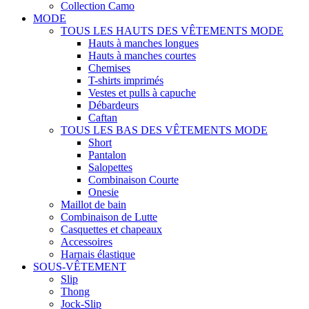
Collection Camo
MODE
TOUS LES HAUTS DES VÊTEMENTS MODE
Hauts à manches longues
Hauts à manches courtes
Chemises
T-shirts imprimés
Vestes et pulls à capuche
Débardeurs
Caftan
TOUS LES BAS DES VÊTEMENTS MODE
Short
Pantalon
Salopettes
Combinaison Courte
Onesie
Maillot de bain
Combinaison de Lutte
Casquettes et chapeaux
Accessoires
Harnais élastique
SOUS-VÊTEMENT
Slip
Thong
Jock-Slip