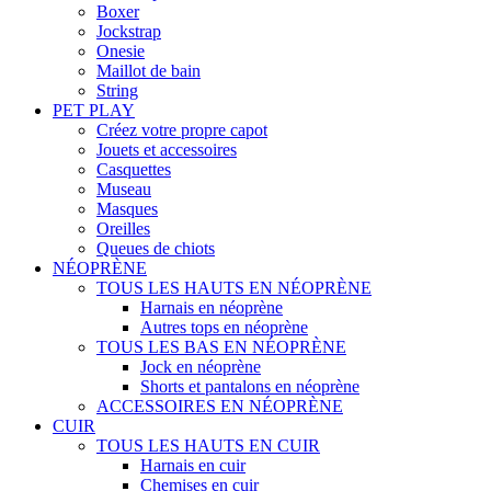
Boxer
Jockstrap
Onesie
Maillot de bain
String
PET PLAY
Créez votre propre capot
Jouets et accessoires
Casquettes
Museau
Masques
Oreilles
Queues de chiots
NÉOPRÈNE
TOUS LES HAUTS EN NÉOPRÈNE
Harnais en néoprène
Autres tops en néoprène
TOUS LES BAS EN NÉOPRÈNE
Jock en néoprène
Shorts et pantalons en néoprène
ACCESSOIRES EN NÉOPRÈNE
CUIR
TOUS LES HAUTS EN CUIR
Harnais en cuir
Chemises en cuir