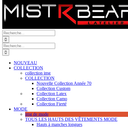
Recherche
de
:
Recherche
de
:
NOUVEAU
COLLECTION
collection img
COLLECTION
Nouvelle Collection Année 70
Collection Custom
Collection Latex
Collection Camo
Collection Fierté
MODE
img de mode
TOUS LES HAUTS DES VÊTEMENTS MODE
Hauts à manches longues