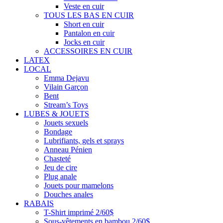
Veste en cuir
TOUS LES BAS EN CUIR
Short en cuir
Pantalon en cuir
Jocks en cuir
ACCESSOIRES EN CUIR
LATEX
LOCAL
Emma Dejavu
Vilain Garçon
Bent
Stream’s Toys
LUBES & JOUETS
Jouets sexuels
Bondage
Lubrifiants, gels et sprays
Anneau Pénien
Chasteté
Jeu de cire
Plug anale
Jouets pour mamelons
Douches anales
RABAIS
T-Shirt imprimé 2/60$
Sous-vêtements en bambou 2/60$