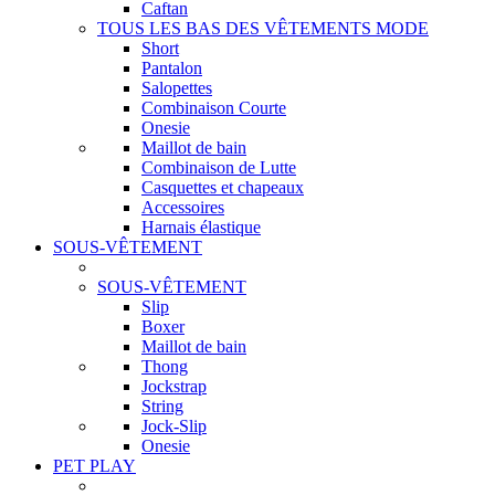
Caftan
TOUS LES BAS DES VÊTEMENTS MODE
Short
Pantalon
Salopettes
Combinaison Courte
Onesie
Maillot de bain
Combinaison de Lutte
Casquettes et chapeaux
Accessoires
Harnais élastique
SOUS-VÊTEMENT
SOUS-VÊTEMENT
Slip
Boxer
Maillot de bain
Thong
Jockstrap
String
Jock-Slip
Onesie
PET PLAY