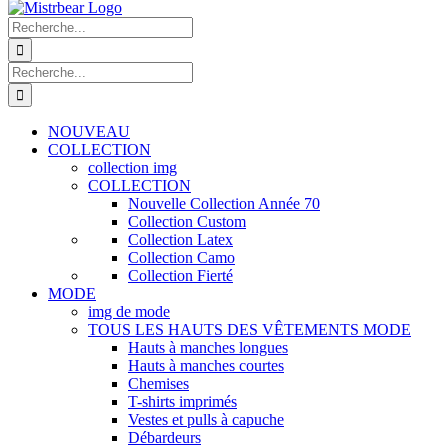
Recherche
de
:
Recherche
de
:
NOUVEAU
COLLECTION
collection img
COLLECTION
Nouvelle Collection Année 70
Collection Custom
Collection Latex
Collection Camo
Collection Fierté
MODE
img de mode
TOUS LES HAUTS DES VÊTEMENTS MODE
Hauts à manches longues
Hauts à manches courtes
Chemises
T-shirts imprimés
Vestes et pulls à capuche
Débardeurs