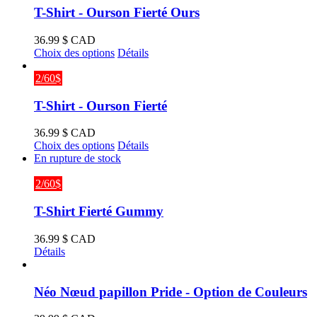
CAD.
CAD.
T-Shirt - Ourson Fierté Ours
36.99
$ CAD
Ce
Choix des options
Détails
produit
a
2/60$
plusieurs
variations.
T-Shirt - Ourson Fierté
Les
options
36.99
$ CAD
peuvent
Ce
Choix des options
Détails
être
produit
En rupture de stock
choisies
a
sur
plusieurs
2/60$
la
variations.
page
Les
T-Shirt Fierté Gummy
du
options
produit
peuvent
36.99
$ CAD
être
Détails
choisies
sur
la
Néo Nœud papillon Pride - Option de Couleurs
page
du