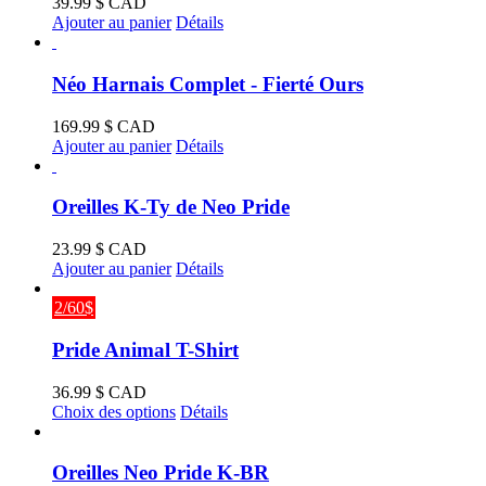
39.99
$ CAD
produit
Ajouter au panier
Détails
Néo Harnais Complet - Fierté Ours
169.99
$ CAD
Ajouter au panier
Détails
Oreilles K-Ty de Neo Pride
23.99
$ CAD
Ajouter au panier
Détails
2/60$
Pride Animal T-Shirt
36.99
$ CAD
Ce
Choix des options
Détails
produit
a
plusieurs
Oreilles Neo Pride K-BR