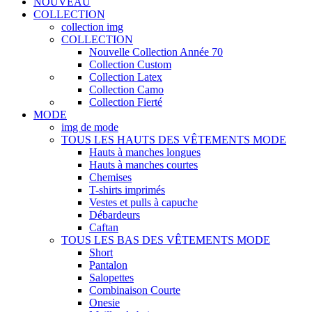
NOUVEAU
COLLECTION
collection img
COLLECTION
Nouvelle Collection Année 70
Collection Custom
Collection Latex
Collection Camo
Collection Fierté
MODE
img de mode
TOUS LES HAUTS DES VÊTEMENTS MODE
Hauts à manches longues
Hauts à manches courtes
Chemises
T-shirts imprimés
Vestes et pulls à capuche
Débardeurs
Caftan
TOUS LES BAS DES VÊTEMENTS MODE
Short
Pantalon
Salopettes
Combinaison Courte
Onesie