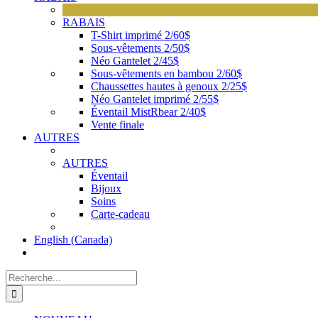
RABAIS
T-Shirt imprimé 2/60$
Sous-vêtements 2/50$
Néo Gantelet 2/45$
Sous-vêtements en bambou 2/60$
Chaussettes hautes à genoux 2/25$
Néo Gantelet imprimé 2/55$
Éventail MistRbear 2/40$
Vente finale
AUTRES
AUTRES
Éventail
Bijoux
Soins
Carte-cadeau
English (Canada)
Recherche
de
: