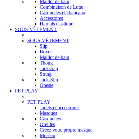
Maillot de bain
Combinaison de Lutte
Casquettes et chapeaux
Accessoires
Harnais élastique
SOUS-VÊTEMENT
SOUS-VÊTEMENT
Slip
Boxer
Maillot de bain
Thong
Jockstrap
String
Jock-Slip
Onesie
PET PLAY
PET PLAY
Jouets et accessoires
Masques
Casquettes
Oreilles
Créez votre propre masque
Museau