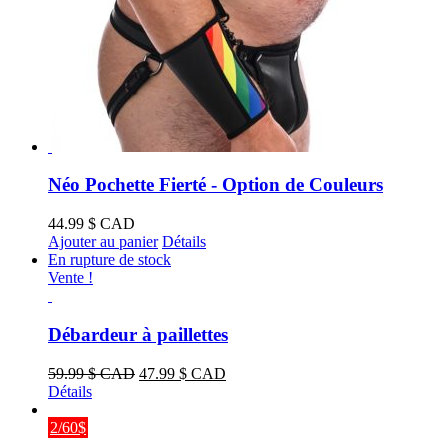
Néo Pochette Fierté - Option de Couleurs
44.99
$ CAD
Ajouter au panier
Détails
En rupture de stock
Vente !
Débardeur à paillettes
Le
Le
59.99
$ CAD
47.99
$ CAD
prix
prix
Détails
initial
actuel
était :
est :
2/60$
59.99 $
47.99 $