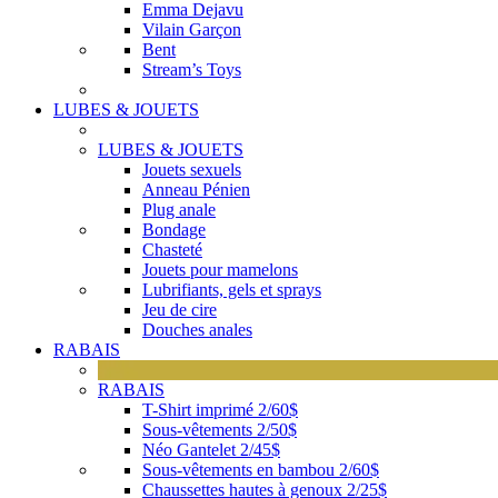
Emma Dejavu
Vilain Garçon
Bent
Stream’s Toys
LUBES & JOUETS
LUBES & JOUETS
Jouets sexuels
Anneau Pénien
Plug anale
Bondage
Chasteté
Jouets pour mamelons
Lubrifiants, gels et sprays
Jeu de cire
Douches anales
RABAIS
RABAIS
T-Shirt imprimé 2/60$
Sous-vêtements 2/50$
Néo Gantelet 2/45$
Sous-vêtements en bambou 2/60$
Chaussettes hautes à genoux 2/25$