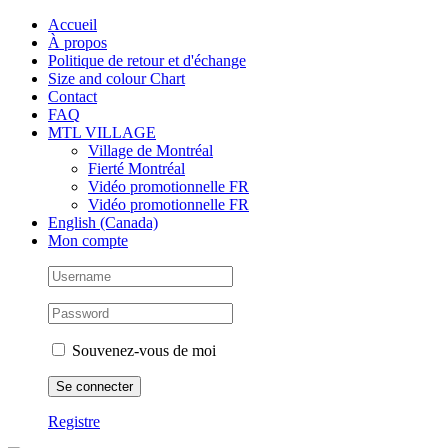
Skip
Facebook
Instagram
X
Tiktok
Accueil
to
À propos
content
Politique de retour et d'échange
Size and colour Chart
Contact
FAQ
MTL VILLAGE
Village de Montréal
Fierté Montréal
Vidéo promotionnelle FR
Vidéo promotionnelle FR
English (Canada)
Mon compte
Souvenez-vous de moi
Registre