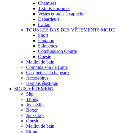
Chemises
T-shirts imprimés
Vestes et pulls à capuche
Débardeurs
Caftan
TOUS LES BAS DES VÊTEMENTS MODE
Short
Pantalon
Salopettes
Combinaison Courte
Onesie
Maillot de bain
Combinaison de Lutte
Casquettes et chapeaux
Accessoires
Harnais élastique
SOUS-VÊTEMENT
Slip
Thong
Jock-Slip
Boxer
Jockstrap
Onesie
Maillot de bain
String