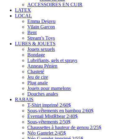
ACCESSOIRES EN CUIR
LATEX
LOCAL
Emma Dejavu
Vilain Garçon
Bent
Stream’s Toys
LUBES & JOUETS
Jouets sexuels
Bondage
Lubrifiants, gels et sprays
Anneau Pénien
Chasteté
Jeu de cire
Plug anale
Jouets pour mamelons
Douches anales
RABAIS
T-Shirt imprimé 2/60$
Sous-vêtements en bambou 2/60$
Éventail MistRbear 2/40$
Sous-vêtements 2/50$
Chaussettes à hauteur de genou 2/25$
Néo Gantelet 2/45$
Néo Gantelet imprimé 2/55$