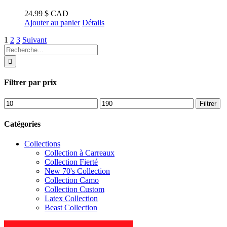
variations.
Les
24.99
$ CAD
options
Ajouter au panier
Détails
peuvent
être
1
2
3
Suivant
choisies
Recherche
sur
de
la
:
page
Filtrer par prix
du
produit
Prix
Prix
Filtrer
min
max
Catégories
Collections
Collection à Carreaux
Collection Fierté
New 70's Collection
Collection Camo
Collection Custom
Latex Collection
Beast Collection