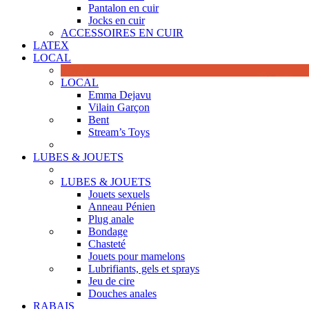
Pantalon en cuir
Jocks en cuir
ACCESSOIRES EN CUIR
LATEX
LOCAL
LOCAL
Emma Dejavu
Vilain Garçon
Bent
Stream’s Toys
LUBES & JOUETS
LUBES & JOUETS
Jouets sexuels
Anneau Pénien
Plug anale
Bondage
Chasteté
Jouets pour mamelons
Lubrifiants, gels et sprays
Jeu de cire
Douches anales
RABAIS