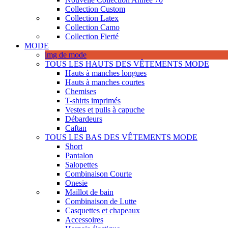
Collection Custom
Collection Latex
Collection Camo
Collection Fierté
MODE
img de mode
TOUS LES HAUTS DES VÊTEMENTS MODE
Hauts à manches longues
Hauts à manches courtes
Chemises
T-shirts imprimés
Vestes et pulls à capuche
Débardeurs
Caftan
TOUS LES BAS DES VÊTEMENTS MODE
Short
Pantalon
Salopettes
Combinaison Courte
Onesie
Maillot de bain
Combinaison de Lutte
Casquettes et chapeaux
Accessoires