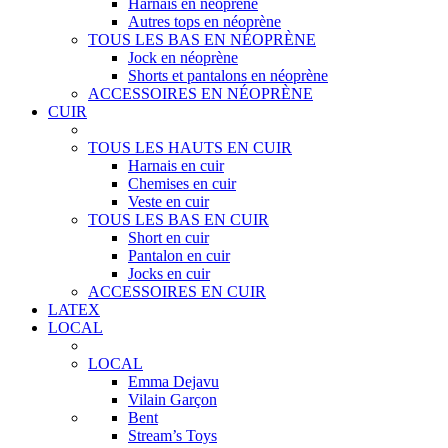
Harnais en néoprène
Autres tops en néoprène
TOUS LES BAS EN NÉOPRÈNE
Jock en néoprène
Shorts et pantalons en néoprène
ACCESSOIRES EN NÉOPRÈNE
CUIR
TOUS LES HAUTS EN CUIR
Harnais en cuir
Chemises en cuir
Veste en cuir
TOUS LES BAS EN CUIR
Short en cuir
Pantalon en cuir
Jocks en cuir
ACCESSOIRES EN CUIR
LATEX
LOCAL
LOCAL
Emma Dejavu
Vilain Garçon
Bent
Stream’s Toys