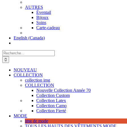
AUTRES
Éventail
Bijoux
Soins
Carte-cadeau
English (Canada)
Recherche
de
:
NOUVEAU
COLLECTION
collection img
COLLECTION
Nouvelle Collection Année 70
Collection Custom
Collection Latex
Collection Camo
Collection Fierté
MODE
img de mode
TOUS LES HAUTS DES VÊTEMENTS MODE