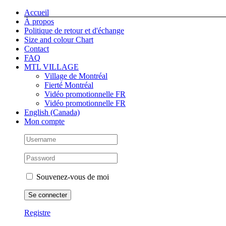
Skip
Facebook
Instagram
X
Tiktok
Accueil
to
À propos
content
Politique de retour et d'échange
Size and colour Chart
Contact
FAQ
MTL VILLAGE
Village de Montréal
Fierté Montréal
Vidéo promotionnelle FR
Vidéo promotionnelle FR
English (Canada)
Mon compte
Souvenez-vous de moi
Registre