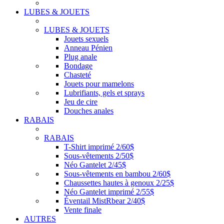
LUBES & JOUETS
LUBES & JOUETS
Jouets sexuels
Anneau Pénien
Plug anale
Bondage
Chasteté
Jouets pour mamelons
Lubrifiants, gels et sprays
Jeu de cire
Douches anales
RABAIS
RABAIS
T-Shirt imprimé 2/60$
Sous-vêtements 2/50$
Néo Gantelet 2/45$
Sous-vêtements en bambou 2/60$
Chaussettes hautes à genoux 2/25$
Néo Gantelet imprimé 2/55$
Éventail MistRbear 2/40$
Vente finale
AUTRES