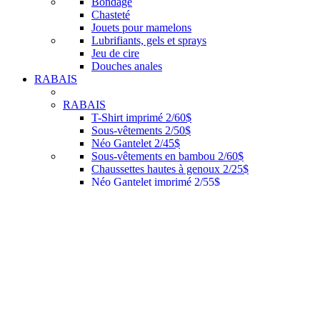
Bondage
Chasteté
Jouets pour mamelons
Lubrifiants, gels et sprays
Jeu de cire
Douches anales
RABAIS
RABAIS
T-Shirt imprimé 2/60$
Sous-vêtements 2/50$
Néo Gantelet 2/45$
Sous-vêtements en bambou 2/60$
Chaussettes hautes à genoux 2/25$
Néo Gantelet imprimé 2/55$
Éventail MistRbear 2/40$
Vente finale
AUTRES
AUTRES
Éventail
Bijoux
Soins
Carte-cadeau