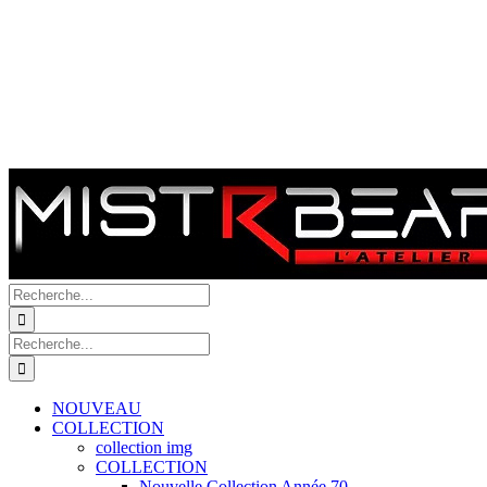
Recherche
de
:
Recherche
de
:
NOUVEAU
COLLECTION
collection img
COLLECTION
Nouvelle Collection Année 70