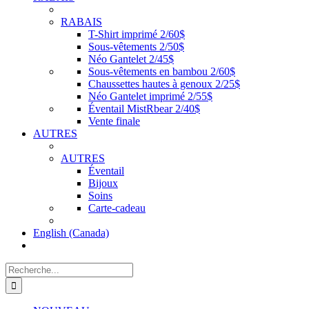
RABAIS
T-Shirt imprimé 2/60$
Sous-vêtements 2/50$
Néo Gantelet 2/45$
Sous-vêtements en bambou 2/60$
Chaussettes hautes à genoux 2/25$
Néo Gantelet imprimé 2/55$
Éventail MistRbear 2/40$
Vente finale
AUTRES
AUTRES
Éventail
Bijoux
Soins
Carte-cadeau
English (Canada)
Recherche
de
: