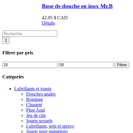
Buse de douche en inox Mr.B
42.95
$ CAD
Détails
Recherche
de
:
Filtrer par prix
Prix
Prix
Filtrer
min
max
Catégories
Lubrifiants et jouets
Douches anales
Bondage
Chasteté
Plug Anal
Jeu de cire
Jouets sexuels
Lubrifiants, gels et sprays
Jouets pour mamelons