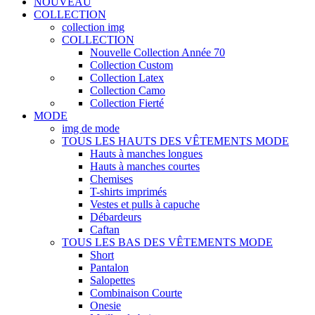
NOUVEAU
COLLECTION
collection img
COLLECTION
Nouvelle Collection Année 70
Collection Custom
Collection Latex
Collection Camo
Collection Fierté
MODE
img de mode
TOUS LES HAUTS DES VÊTEMENTS MODE
Hauts à manches longues
Hauts à manches courtes
Chemises
T-shirts imprimés
Vestes et pulls à capuche
Débardeurs
Caftan
TOUS LES BAS DES VÊTEMENTS MODE
Short
Pantalon
Salopettes
Combinaison Courte
Onesie