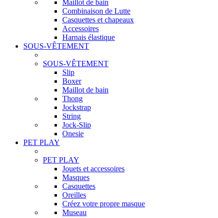
Maillot de bain
Combinaison de Lutte
Casquettes et chapeaux
Accessoires
Harnais élastique
SOUS-VÊTEMENT
SOUS-VÊTEMENT
Slip
Boxer
Maillot de bain
Thong
Jockstrap
String
Jock-Slip
Onesie
PET PLAY
PET PLAY
Jouets et accessoires
Masques
Casquettes
Oreilles
Créez votre propre masque
Museau