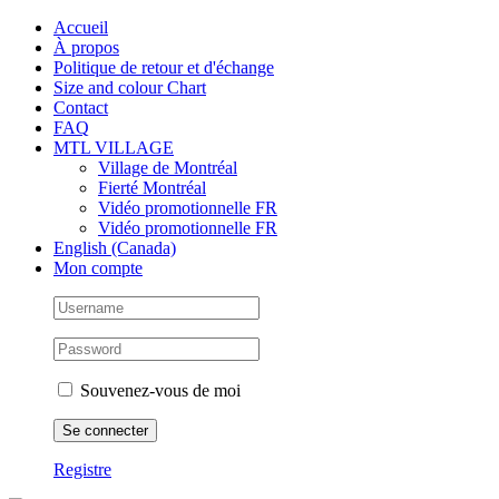
Skip
Facebook
Instagram
X
Tiktok
Accueil
to
À propos
content
Politique de retour et d'échange
Size and colour Chart
Contact
FAQ
MTL VILLAGE
Village de Montréal
Fierté Montréal
Vidéo promotionnelle FR
Vidéo promotionnelle FR
English (Canada)
Mon compte
Souvenez-vous de moi
Registre