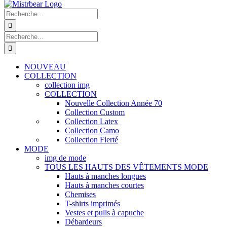
Recherche
de
:
Recherche
de
:
NOUVEAU
COLLECTION
collection img
COLLECTION
Nouvelle Collection Année 70
Collection Custom
Collection Latex
Collection Camo
Collection Fierté
MODE
img de mode
TOUS LES HAUTS DES VÊTEMENTS MODE
Hauts à manches longues
Hauts à manches courtes
Chemises
T-shirts imprimés
Vestes et pulls à capuche
Débardeurs