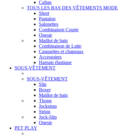
Caftan
TOUS LES BAS DES VÊTEMENTS MODE
Short
Pantalon
Salopettes
Combinaison Courte
Onesie
Maillot de bain
Combinaison de Lutte
Casquettes et chapeaux
Accessoires
Harnais élastique
SOUS-VÊTEMENT
SOUS-VÊTEMENT
Slip
Boxer
Maillot de bain
Thong
Jockstrap
String
Jock-Slip
Onesie
PET PLAY