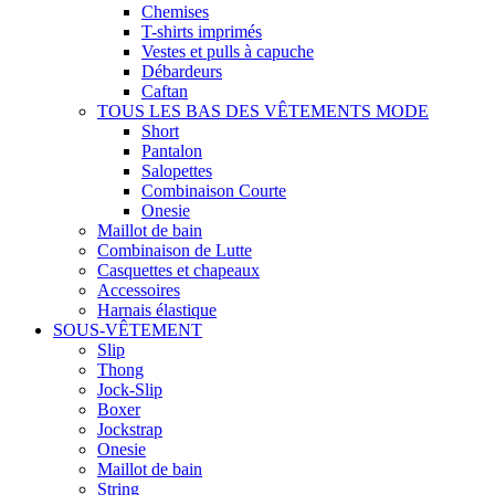
Chemises
T-shirts imprimés
Vestes et pulls à capuche
Débardeurs
Caftan
TOUS LES BAS DES VÊTEMENTS MODE
Short
Pantalon
Salopettes
Combinaison Courte
Onesie
Maillot de bain
Combinaison de Lutte
Casquettes et chapeaux
Accessoires
Harnais élastique
SOUS-VÊTEMENT
Slip
Thong
Jock-Slip
Boxer
Jockstrap
Onesie
Maillot de bain
String