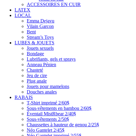
ACCESSOIRES EN CUIR
LATEX
LOCAL
Emma Dejavu
Vilain Garçon
Bent
Stream’s Toys
LUBES & JOUETS
Jouets sexuels
Bondage
Lubrifiants, gels et sprays
Anneau Pénien
Chasteté
Jeu de cire
Plug anale
Jouets pour mamelons
Douches anales
RABAIS
T-Shirt imprimé 2/60$
Sous-vêtements en bambou 2/60$
Éventail MistRbear 2/40$
Sous-vêtements 2/50$
Chaussettes à hauteur de genou 2/25$
Néo Gantelet 2/45$
Néo Gantelet imprimé 2/55$