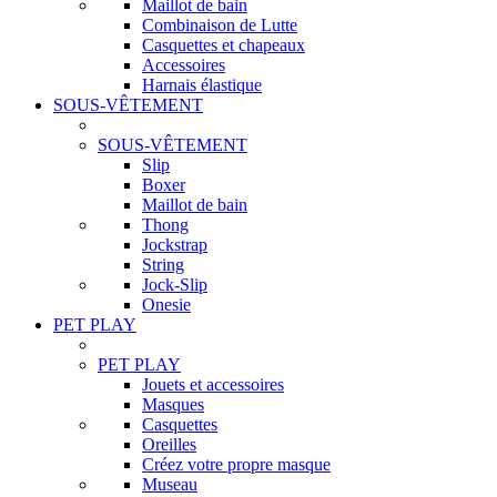
Maillot de bain
Combinaison de Lutte
Casquettes et chapeaux
Accessoires
Harnais élastique
SOUS-VÊTEMENT
SOUS-VÊTEMENT
Slip
Boxer
Maillot de bain
Thong
Jockstrap
String
Jock-Slip
Onesie
PET PLAY
PET PLAY
Jouets et accessoires
Masques
Casquettes
Oreilles
Créez votre propre masque
Museau