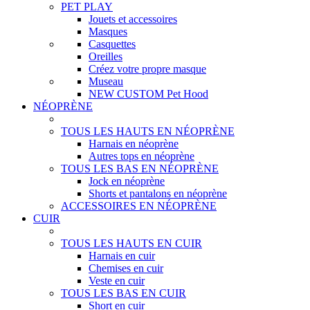
PET PLAY
Jouets et accessoires
Masques
Casquettes
Oreilles
Créez votre propre masque
Museau
NEW CUSTOM Pet Hood
NÉOPRÈNE
TOUS LES HAUTS EN NÉOPRÈNE
Harnais en néoprène
Autres tops en néoprène
TOUS LES BAS EN NÉOPRÈNE
Jock en néoprène
Shorts et pantalons en néoprène
ACCESSOIRES EN NÉOPRÈNE
CUIR
TOUS LES HAUTS EN CUIR
Harnais en cuir
Chemises en cuir
Veste en cuir
TOUS LES BAS EN CUIR
Short en cuir