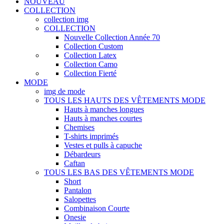
NOUVEAU
COLLECTION
collection img
COLLECTION
Nouvelle Collection Année 70
Collection Custom
Collection Latex
Collection Camo
Collection Fierté
MODE
img de mode
TOUS LES HAUTS DES VÊTEMENTS MODE
Hauts à manches longues
Hauts à manches courtes
Chemises
T-shirts imprimés
Vestes et pulls à capuche
Débardeurs
Caftan
TOUS LES BAS DES VÊTEMENTS MODE
Short
Pantalon
Salopettes
Combinaison Courte
Onesie