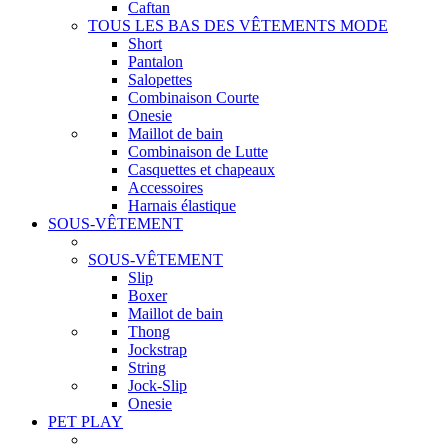
Caftan
TOUS LES BAS DES VÊTEMENTS MODE
Short
Pantalon
Salopettes
Combinaison Courte
Onesie
Maillot de bain
Combinaison de Lutte
Casquettes et chapeaux
Accessoires
Harnais élastique
SOUS-VÊTEMENT
SOUS-VÊTEMENT
Slip
Boxer
Maillot de bain
Thong
Jockstrap
String
Jock-Slip
Onesie
PET PLAY