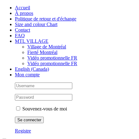
Skip
Facebook
Instagram
X
Tiktok
Accueil
to
À propos
content
Politique de retour et d'échange
Size and colour Chart
Contact
FAQ
MTL VILLAGE
Village de Montréal
Fierté Montréal
Vidéo promotionnelle FR
Vidéo promotionnelle FR
English (Canada)
Mon compte
Souvenez-vous de moi
Registre