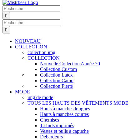
Recherche
de
:
Recherche
de
:
NOUVEAU
COLLECTION
collection img
COLLECTION
Nouvelle Collection Année 70
Collection Custom
Collection Latex
Collection Camo
Collection Fierté
MODE
img de mode
TOUS LES HAUTS DES VÊTEMENTS MODE
Hauts à manches longues
Hauts à manches courtes
Chemises
T-shirts imprimés
Vestes et pulls à capuche
Débardeurs