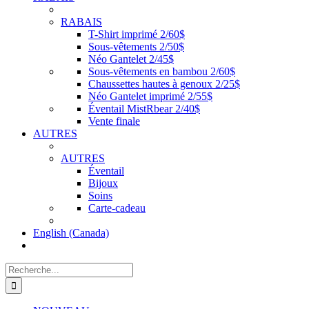
RABAIS
T-Shirt imprimé 2/60$
Sous-vêtements 2/50$
Néo Gantelet 2/45$
Sous-vêtements en bambou 2/60$
Chaussettes hautes à genoux 2/25$
Néo Gantelet imprimé 2/55$
Éventail MistRbear 2/40$
Vente finale
AUTRES
AUTRES
Éventail
Bijoux
Soins
Carte-cadeau
English (Canada)
Recherche
de
: