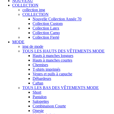
NOUVEAU
COLLECTION
collection img
COLLECTION
Nouvelle Collection Année 70
Collection Custom
Collection Latex
Collection Camo
Collection Fierté
MODE
img de mode
TOUS LES HAUTS DES VÊTEMENTS MODE
Hauts à manches longues
Hauts à manches courtes
Chemises
T-shirts imprimés
Vestes et pulls à capuche
Débardeurs
Caftan
TOUS LES BAS DES VÊTEMENTS MODE
Short
Pantalon
Salopettes
Combinaison Courte
Onesie