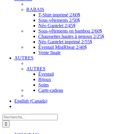
RABAIS
T-Shirt imprimé 2/60$
Sous-vêtements 2/50$
Néo Gantelet 2/45$
Sous-vêtements en bambou 2/60$
Chaussettes hautes à genoux 2/25$
Néo Gantelet imprimé 2/55$
Éventail MistRbear 2/40$
Vente finale
AUTRES
AUTRES
Éventail
Bijoux
Soins
Carte-cadeau
English (Canada)
Recherche
de
: