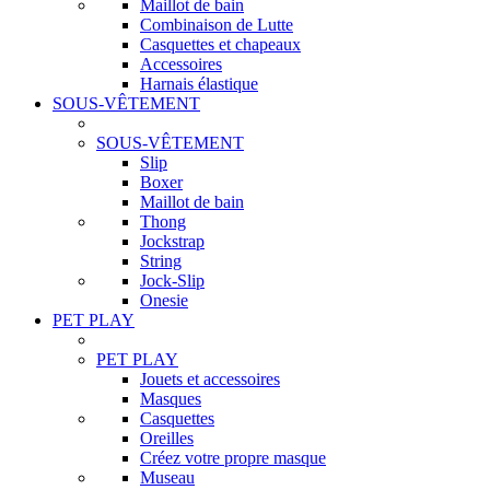
Maillot de bain
Combinaison de Lutte
Casquettes et chapeaux
Accessoires
Harnais élastique
SOUS-VÊTEMENT
SOUS-VÊTEMENT
Slip
Boxer
Maillot de bain
Thong
Jockstrap
String
Jock-Slip
Onesie
PET PLAY
PET PLAY
Jouets et accessoires
Masques
Casquettes
Oreilles
Créez votre propre masque
Museau