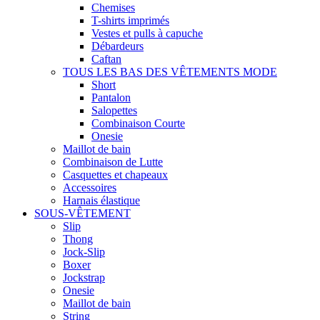
Chemises
T-shirts imprimés
Vestes et pulls à capuche
Débardeurs
Caftan
TOUS LES BAS DES VÊTEMENTS MODE
Short
Pantalon
Salopettes
Combinaison Courte
Onesie
Maillot de bain
Combinaison de Lutte
Casquettes et chapeaux
Accessoires
Harnais élastique
SOUS-VÊTEMENT
Slip
Thong
Jock-Slip
Boxer
Jockstrap
Onesie
Maillot de bain
String