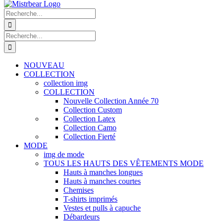
Recherche
de
:
Recherche
de
:
NOUVEAU
COLLECTION
collection img
COLLECTION
Nouvelle Collection Année 70
Collection Custom
Collection Latex
Collection Camo
Collection Fierté
MODE
img de mode
TOUS LES HAUTS DES VÊTEMENTS MODE
Hauts à manches longues
Hauts à manches courtes
Chemises
T-shirts imprimés
Vestes et pulls à capuche
Débardeurs