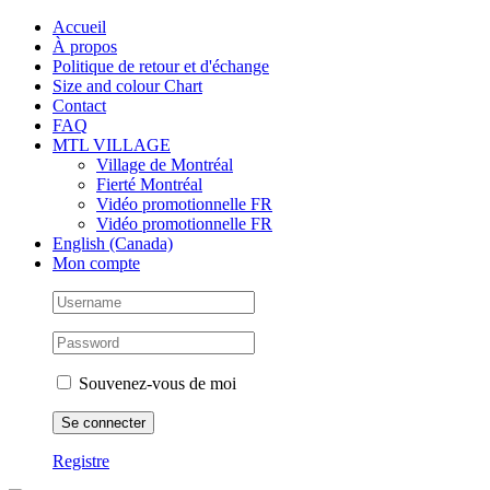
Skip
Facebook
Instagram
X
Tiktok
Accueil
to
À propos
content
Politique de retour et d'échange
Size and colour Chart
Contact
FAQ
MTL VILLAGE
Village de Montréal
Fierté Montréal
Vidéo promotionnelle FR
Vidéo promotionnelle FR
English (Canada)
Mon compte
Souvenez-vous de moi
Registre