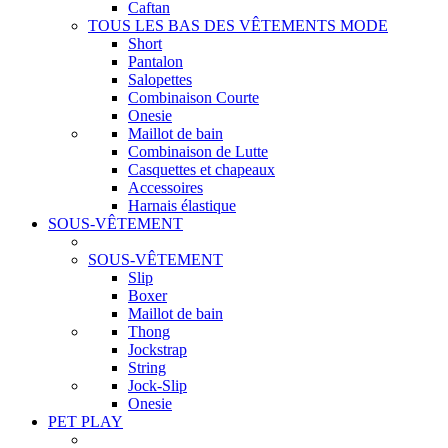
Caftan
TOUS LES BAS DES VÊTEMENTS MODE
Short
Pantalon
Salopettes
Combinaison Courte
Onesie
Maillot de bain
Combinaison de Lutte
Casquettes et chapeaux
Accessoires
Harnais élastique
SOUS-VÊTEMENT
SOUS-VÊTEMENT
Slip
Boxer
Maillot de bain
Thong
Jockstrap
String
Jock-Slip
Onesie
PET PLAY