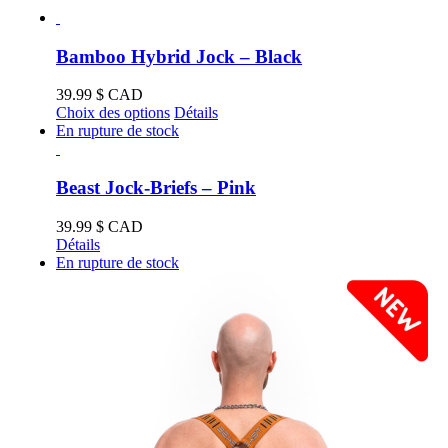
Bamboo Hybrid Jock – Black
39.99
$ CAD
Ce
Choix des options
Détails
produit
En rupture de stock
a
plusieurs
variations.
Beast Jock-Briefs – Pink
Les
options
39.99
$ CAD
peuvent
Détails
être
En rupture de stock
choisies
sur
la
page
du
produit