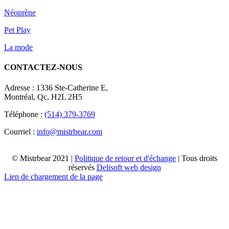
Néoprène
Pet Play
La mode
CONTACTEZ-NOUS
Adresse : 1336 Ste-Catherine E,
Montréal, Qc, H2L 2H5
Téléphone :
(514) 379-3769
Courriel :
info@mistrbear.com
© Mistrbear 2021 |
Politique de retour et d'échange
| Tous droits
réservés
Delisoft web design
Lien de chargement de la page
Haut
de
page