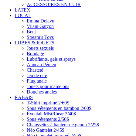
ACCESSOIRES EN CUIR
LATEX
LOCAL
Emma Dejavu
Vilain Garçon
Bent
Stream’s Toys
LUBES & JOUETS
Jouets sexuels
Bondage
Lubrifiants, gels et sprays
Anneau Pénien
Chasteté
Jeu de cire
Plug anale
Jouets pour mamelons
Douches anales
RABAIS
T-Shirt imprimé 2/60$
Sous-vêtements en bambou 2/60$
Éventail MistRbear 2/40$
Sous-vêtements 2/50$
Chaussettes à hauteur de genou 2/25$
Néo Gantelet 2/45$
Néo Gantelet imprimé 2/55$