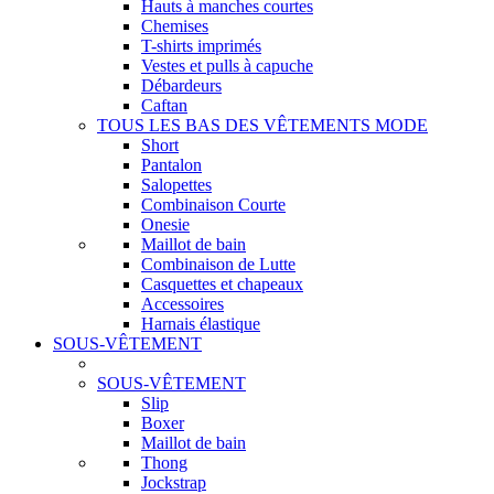
Hauts à manches courtes
Chemises
T-shirts imprimés
Vestes et pulls à capuche
Débardeurs
Caftan
TOUS LES BAS DES VÊTEMENTS MODE
Short
Pantalon
Salopettes
Combinaison Courte
Onesie
Maillot de bain
Combinaison de Lutte
Casquettes et chapeaux
Accessoires
Harnais élastique
SOUS-VÊTEMENT
SOUS-VÊTEMENT
Slip
Boxer
Maillot de bain
Thong
Jockstrap