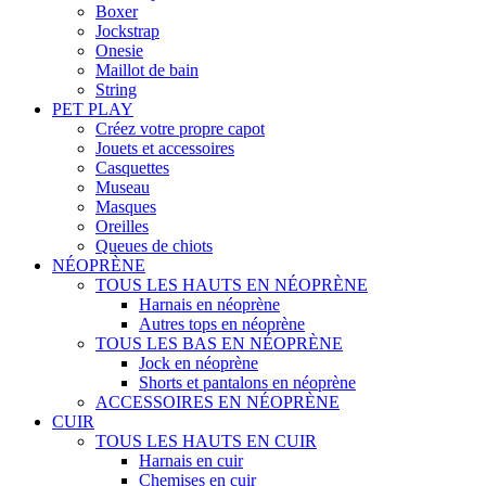
Boxer
Jockstrap
Onesie
Maillot de bain
String
PET PLAY
Créez votre propre capot
Jouets et accessoires
Casquettes
Museau
Masques
Oreilles
Queues de chiots
NÉOPRÈNE
TOUS LES HAUTS EN NÉOPRÈNE
Harnais en néoprène
Autres tops en néoprène
TOUS LES BAS EN NÉOPRÈNE
Jock en néoprène
Shorts et pantalons en néoprène
ACCESSOIRES EN NÉOPRÈNE
CUIR
TOUS LES HAUTS EN CUIR
Harnais en cuir
Chemises en cuir