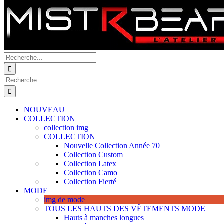
Recherche
de
:
Recherche
de
:
NOUVEAU
COLLECTION
collection img
COLLECTION
Nouvelle Collection Année 70
Collection Custom
Collection Latex
Collection Camo
Collection Fierté
MODE
img de mode
TOUS LES HAUTS DES VÊTEMENTS MODE
Hauts à manches longues