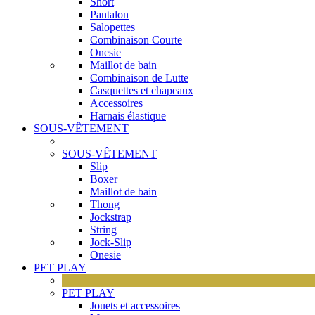
Short
Pantalon
Salopettes
Combinaison Courte
Onesie
Maillot de bain
Combinaison de Lutte
Casquettes et chapeaux
Accessoires
Harnais élastique
SOUS-VÊTEMENT
SOUS-VÊTEMENT
Slip
Boxer
Maillot de bain
Thong
Jockstrap
String
Jock-Slip
Onesie
PET PLAY
PET PLAY
Jouets et accessoires