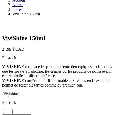
Accueil
Autres
Soins
ViviShine 150ml
ViviShine 150ml
27.99
$ CAD
En stock
VIVISHINE
remplace les produits d'entretien typiques du latex tels
que les sprays au silicone, les crèmes ou les produits de polissage. Il
est très facile à utiliser et efficace.
VIVISHINE
confère un brillant durable aux tenues en latex et leur
permet de rester élégantes comme au premier jour.
-Vivishine...
En stock
quantité