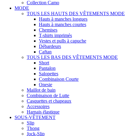
Collection Camo
MODE
TOUS LES HAUTS DES VÊTEMENTS MODE
Hauts à manches longues
Hauts à manches courtes
Chemises
T-shirts imprimés
Vestes et pulls à capuche
Débardeurs
Caftan
TOUS LES BAS DES VÊTEMENTS MODE
Short
Pantalon
Salopettes
Combinaison Courte
Onesie
Maillot de bain
Combinaison de Lutte
Casquettes et chapeaux
Accessoires
Harnais élastique
SOUS-VÊTEMENT
Slip
Thong
Jock-Slip