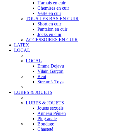
Harnais en cuir
Chemises en cuir
Veste en cuir
TOUS LES BAS EN CUIR
Short en cuir
Pantalon en cuir
Jocks en cuir
ACCESSOIRES EN CUIR
LATEX
LOCAL
LOCAL
Emma Dejavu
Vilain Garçon
Bent
Stream’s Toys
LUBES & JOUETS
LUBES & JOUETS
Jouets sexuels
Anneau Pénien
Plug anale
Bondage
Chasteté