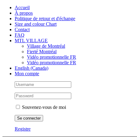
Skip
Facebook
Instagram
X
Tiktok
Accueil
to
À propos
content
Politique de retour et d'échange
Size and colour Chart
Contact
FAQ
MTL VILLAGE
Village de Montréal
Fierté Montréal
Vidéo promotionnelle FR
Vidéo promotionnelle FR
English (Canada)
Mon compte
Souvenez-vous de moi
Registre