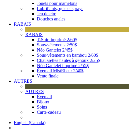
Jouets pour mamelons
Lubrifiants, gels et sprays
Jeu de cire
Douches anales
RABAIS
RABAIS
T-Shirt imprimé 2/60$
Sous-vêtements 2/50$
Néo Gantelet 2/45$
Sous-vêtements en bambou 2/60$
Chaussettes hautes à genoux 2/25$
Néo Gantelet imprimé 2/55$
Éventail MistRbear 2/40$
Vente finale
AUTRES
AUTRES
Éventail
Bijoux
Soins
Carte-cadeau
English (Canada)