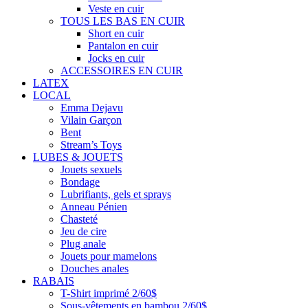
Veste en cuir
TOUS LES BAS EN CUIR
Short en cuir
Pantalon en cuir
Jocks en cuir
ACCESSOIRES EN CUIR
LATEX
LOCAL
Emma Dejavu
Vilain Garçon
Bent
Stream’s Toys
LUBES & JOUETS
Jouets sexuels
Bondage
Lubrifiants, gels et sprays
Anneau Pénien
Chasteté
Jeu de cire
Plug anale
Jouets pour mamelons
Douches anales
RABAIS
T-Shirt imprimé 2/60$
Sous-vêtements en bambou 2/60$