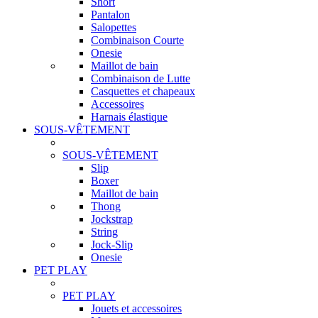
Short
Pantalon
Salopettes
Combinaison Courte
Onesie
Maillot de bain
Combinaison de Lutte
Casquettes et chapeaux
Accessoires
Harnais élastique
SOUS-VÊTEMENT
SOUS-VÊTEMENT
Slip
Boxer
Maillot de bain
Thong
Jockstrap
String
Jock-Slip
Onesie
PET PLAY
PET PLAY
Jouets et accessoires