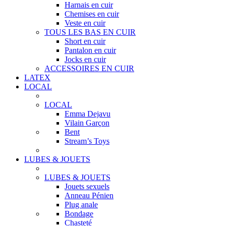
Harnais en cuir
Chemises en cuir
Veste en cuir
TOUS LES BAS EN CUIR
Short en cuir
Pantalon en cuir
Jocks en cuir
ACCESSOIRES EN CUIR
LATEX
LOCAL
LOCAL
Emma Dejavu
Vilain Garçon
Bent
Stream’s Toys
LUBES & JOUETS
LUBES & JOUETS
Jouets sexuels
Anneau Pénien
Plug anale
Bondage
Chasteté