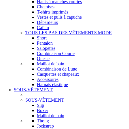
Hauts à manches courtes
Chemises
T-shirts imprimés
Vestes et pulls à capuche
Débardeurs
Caftan
TOUS LES BAS DES VÊTEMENTS MODE
Short
Pantalon
Salopettes
Combinaison Courte
Onesie
Maillot de bain
Combinaison de Lutte
Casquettes et chapeaux
Accessoires
Harnais élastique
SOUS-VÊTEMENT
SOUS-VÊTEMENT
Slip
Boxer
Maillot de bain
Thong
Jockstrap