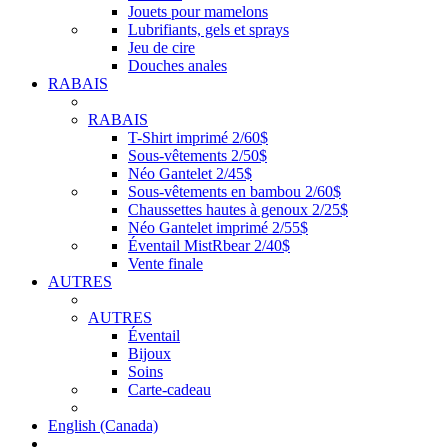
Jouets pour mamelons
Lubrifiants, gels et sprays
Jeu de cire
Douches anales
RABAIS
RABAIS
T-Shirt imprimé 2/60$
Sous-vêtements 2/50$
Néo Gantelet 2/45$
Sous-vêtements en bambou 2/60$
Chaussettes hautes à genoux 2/25$
Néo Gantelet imprimé 2/55$
Éventail MistRbear 2/40$
Vente finale
AUTRES
AUTRES
Éventail
Bijoux
Soins
Carte-cadeau
English (Canada)