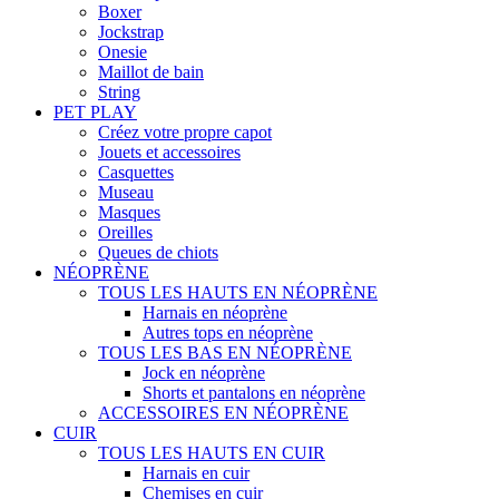
Boxer
Jockstrap
Onesie
Maillot de bain
String
PET PLAY
Créez votre propre capot
Jouets et accessoires
Casquettes
Museau
Masques
Oreilles
Queues de chiots
NÉOPRÈNE
TOUS LES HAUTS EN NÉOPRÈNE
Harnais en néoprène
Autres tops en néoprène
TOUS LES BAS EN NÉOPRÈNE
Jock en néoprène
Shorts et pantalons en néoprène
ACCESSOIRES EN NÉOPRÈNE
CUIR
TOUS LES HAUTS EN CUIR
Harnais en cuir
Chemises en cuir