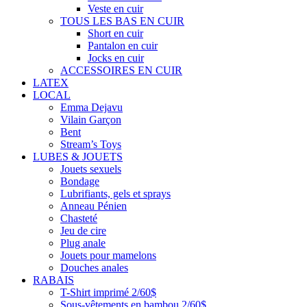
Veste en cuir
TOUS LES BAS EN CUIR
Short en cuir
Pantalon en cuir
Jocks en cuir
ACCESSOIRES EN CUIR
LATEX
LOCAL
Emma Dejavu
Vilain Garçon
Bent
Stream’s Toys
LUBES & JOUETS
Jouets sexuels
Bondage
Lubrifiants, gels et sprays
Anneau Pénien
Chasteté
Jeu de cire
Plug anale
Jouets pour mamelons
Douches anales
RABAIS
T-Shirt imprimé 2/60$
Sous-vêtements en bambou 2/60$