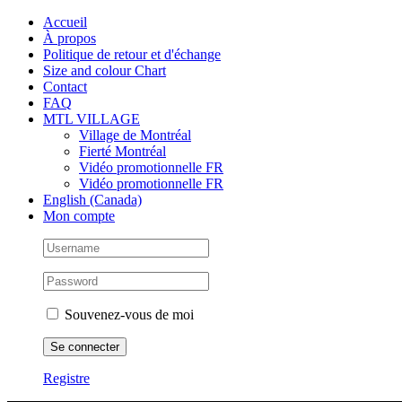
Skip
Facebook
Instagram
X
Tiktok
Accueil
to
À propos
content
Politique de retour et d'échange
Size and colour Chart
Contact
FAQ
MTL VILLAGE
Village de Montréal
Fierté Montréal
Vidéo promotionnelle FR
Vidéo promotionnelle FR
English (Canada)
Mon compte
Souvenez-vous de moi
Registre