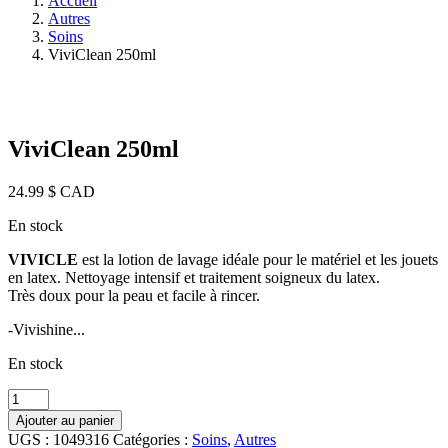
Accueil
Autres
Soins
ViviClean 250ml
ViviClean 250ml
24.99
$ CAD
En stock
VIVICLE
est la lotion de lavage idéale pour le matériel et les jouets
en latex. Nettoyage intensif et traitement soigneux du latex.
Très doux pour la peau et facile à rincer.
-Vivishine...
En stock
quantité
de
Ajouter au panier
ViviClean
UGS :
1049316
Catégories :
Soins
,
Autres