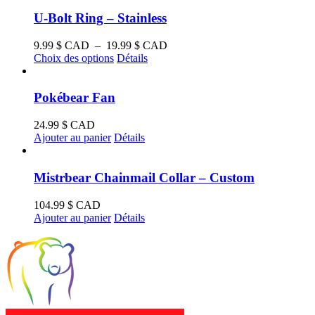
U-Bolt Ring – Stainless
Plage
9.99
$ CAD
–
19.99
$ CAD
Ce
de
Choix des options
Détails
produit
prix :
a
9.99 $
plusieurs
CAD
Pokébear Fan
variations.
à
Les
19.99 $
24.99
$ CAD
options
CAD
Ajouter au panier
Détails
peuvent
être
choisies
Mistrbear Chainmail Collar – Custom
sur
la
104.99
$ CAD
page
Ajouter au panier
Détails
du
produit