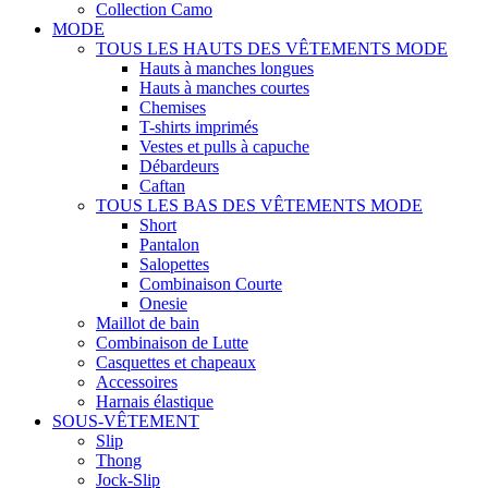
Collection Camo
MODE
TOUS LES HAUTS DES VÊTEMENTS MODE
Hauts à manches longues
Hauts à manches courtes
Chemises
T-shirts imprimés
Vestes et pulls à capuche
Débardeurs
Caftan
TOUS LES BAS DES VÊTEMENTS MODE
Short
Pantalon
Salopettes
Combinaison Courte
Onesie
Maillot de bain
Combinaison de Lutte
Casquettes et chapeaux
Accessoires
Harnais élastique
SOUS-VÊTEMENT
Slip
Thong
Jock-Slip