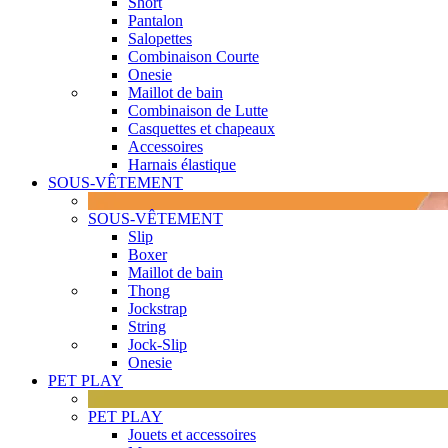
Short
Pantalon
Salopettes
Combinaison Courte
Onesie
Maillot de bain
Combinaison de Lutte
Casquettes et chapeaux
Accessoires
Harnais élastique
SOUS-VÊTEMENT
SOUS-VÊTEMENT
Slip
Boxer
Maillot de bain
Thong
Jockstrap
String
Jock-Slip
Onesie
PET PLAY
PET PLAY
Jouets et accessoires