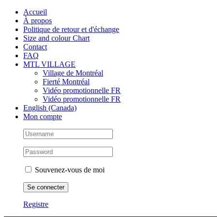
Skip
Facebook
Instagram
X
Tiktok
Accueil
to
À propos
content
Politique de retour et d'échange
Size and colour Chart
Contact
FAQ
MTL VILLAGE
Village de Montréal
Fierté Montréal
Vidéo promotionnelle FR
Vidéo promotionnelle FR
English (Canada)
Mon compte
Souvenez-vous de moi
Registre