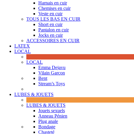
Harnais en cuir
Chemises en cuir
Veste en cuir
TOUS LES BAS EN CUIR
Short en cuir
Pantalon en cuir
Jocks en cuir
ACCESSOIRES EN CUIR
LATEX
LOCAL
LOCAL
Emma Dejavu
Vilain Garçon
Bent
Stream’s Toys
LUBES & JOUETS
LUBES & JOUETS
Jouets sexuels
Anneau Pénien
Plug anale
Bondage
Chasteté