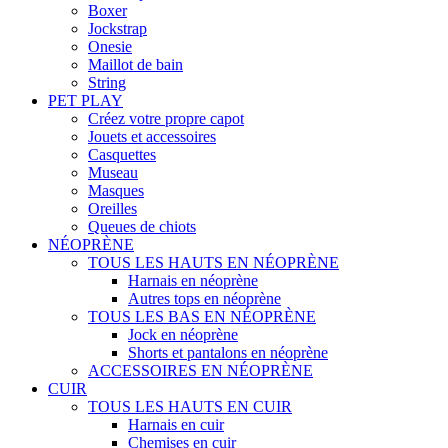
Boxer
Jockstrap
Onesie
Maillot de bain
String
PET PLAY
Créez votre propre capot
Jouets et accessoires
Casquettes
Museau
Masques
Oreilles
Queues de chiots
NÉOPRÈNE
TOUS LES HAUTS EN NÉOPRÈNE
Harnais en néoprène
Autres tops en néoprène
TOUS LES BAS EN NÉOPRÈNE
Jock en néoprène
Shorts et pantalons en néoprène
ACCESSOIRES EN NÉOPRÈNE
CUIR
TOUS LES HAUTS EN CUIR
Harnais en cuir
Chemises en cuir