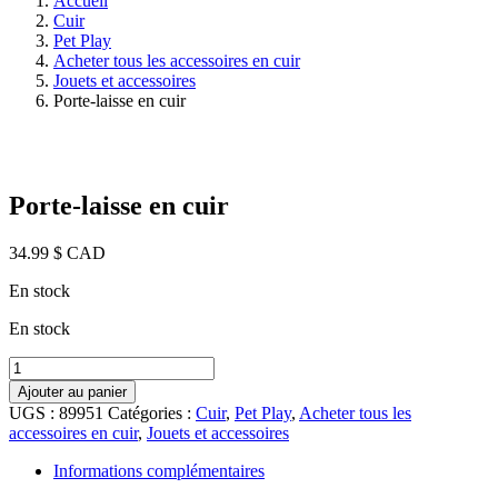
Accueil
Cuir
Pet Play
Acheter tous les accessoires en cuir
Jouets et accessoires
Porte-laisse en cuir
Porte-laisse en cuir
34.99
$ CAD
En stock
En stock
quantité
de
Ajouter au panier
Leather
UGS :
89951
Catégories :
Cuir
,
Pet Play
,
Acheter tous les
Leash
accessoires en cuir
,
Jouets et accessoires
Holder
Informations complémentaires