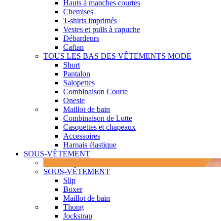
Hauts à manches courtes
Chemises
T-shirts imprimés
Vestes et pulls à capuche
Débardeurs
Caftan
TOUS LES BAS DES VÊTEMENTS MODE
Short
Pantalon
Salopettes
Combinaison Courte
Onesie
Maillot de bain
Combinaison de Lutte
Casquettes et chapeaux
Accessoires
Harnais élastique
SOUS-VÊTEMENT
SOUS-VÊTEMENT
Slip
Boxer
Maillot de bain
Thong
Jockstrap