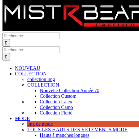
Recherche
de
:
Recherche
de
:
NOUVEAU
COLLECTION
collection img
COLLECTION
Nouvelle Collection Année 70
Collection Custom
Collection Latex
Collection Camo
Collection Fierté
MODE
img de mode
TOUS LES HAUTS DES VÊTEMENTS MODE
Hauts à manches longues