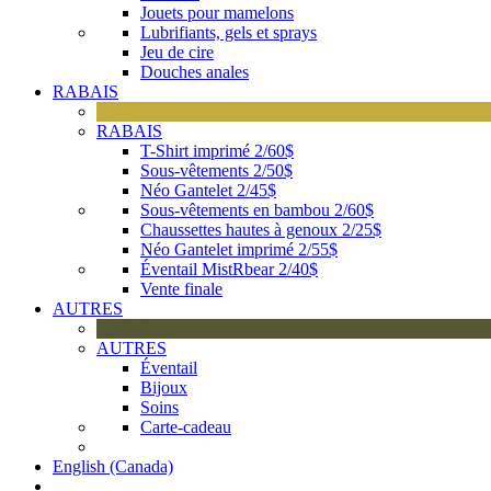
Jouets pour mamelons
Lubrifiants, gels et sprays
Jeu de cire
Douches anales
RABAIS
RABAIS
T-Shirt imprimé 2/60$
Sous-vêtements 2/50$
Néo Gantelet 2/45$
Sous-vêtements en bambou 2/60$
Chaussettes hautes à genoux 2/25$
Néo Gantelet imprimé 2/55$
Éventail MistRbear 2/40$
Vente finale
AUTRES
AUTRES
Éventail
Bijoux
Soins
Carte-cadeau
English (Canada)