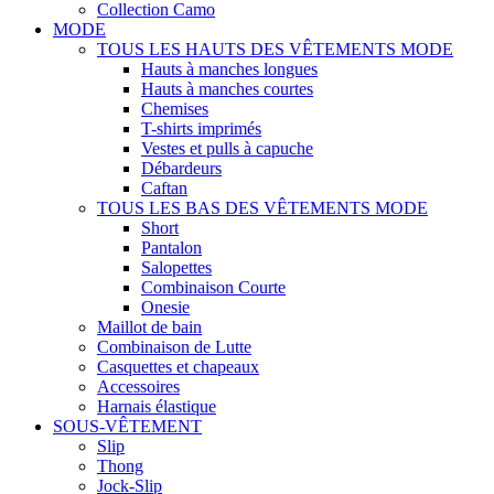
Collection Camo
MODE
TOUS LES HAUTS DES VÊTEMENTS MODE
Hauts à manches longues
Hauts à manches courtes
Chemises
T-shirts imprimés
Vestes et pulls à capuche
Débardeurs
Caftan
TOUS LES BAS DES VÊTEMENTS MODE
Short
Pantalon
Salopettes
Combinaison Courte
Onesie
Maillot de bain
Combinaison de Lutte
Casquettes et chapeaux
Accessoires
Harnais élastique
SOUS-VÊTEMENT
Slip
Thong
Jock-Slip