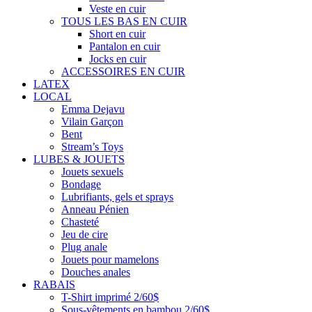
Veste en cuir
TOUS LES BAS EN CUIR
Short en cuir
Pantalon en cuir
Jocks en cuir
ACCESSOIRES EN CUIR
LATEX
LOCAL
Emma Dejavu
Vilain Garçon
Bent
Stream’s Toys
LUBES & JOUETS
Jouets sexuels
Bondage
Lubrifiants, gels et sprays
Anneau Pénien
Chasteté
Jeu de cire
Plug anale
Jouets pour mamelons
Douches anales
RABAIS
T-Shirt imprimé 2/60$
Sous-vêtements en bambou 2/60$