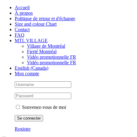
Skip
Facebook
Instagram
X
Tiktok
Accueil
to
À propos
content
Politique de retour et d'échange
Size and colour Chart
Contact
FAQ
MTL VILLAGE
Village de Montréal
Fierté Montréal
Vidéo promotionnelle FR
Vidéo promotionnelle FR
English (Canada)
Mon compte
Souvenez-vous de moi
Registre