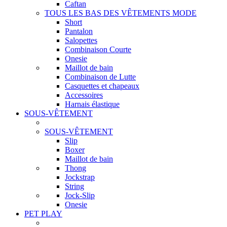
Caftan
TOUS LES BAS DES VÊTEMENTS MODE
Short
Pantalon
Salopettes
Combinaison Courte
Onesie
Maillot de bain
Combinaison de Lutte
Casquettes et chapeaux
Accessoires
Harnais élastique
SOUS-VÊTEMENT
SOUS-VÊTEMENT
Slip
Boxer
Maillot de bain
Thong
Jockstrap
String
Jock-Slip
Onesie
PET PLAY