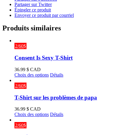
Partager sur Twitter
Épingler ce produit
Envoyer ce produit par courriel
Produits similaires
2/60$
Consent Is Sexy T-Shirt
36.99
$ CAD
Ce
Choix des options
Détails
produit
a
2/60$
plusieurs
variations.
T-Shirt sur les problèmes de papa
Les
options
36.99
$ CAD
peuvent
Ce
Choix des options
Détails
être
produit
choisies
a
2/60$
sur
plusieurs
la