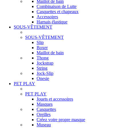
Maillot de bain
Combinaison de Lutte
Casquettes et chapeaux
Accessoires
Harnais élastique
SOUS-VÊTEMENT
SOUS-VÊTEMENT
Slip
Boxer
Maillot de bain
Thong
Jockstrap
String
Jock-Slip
Onesie
PET PLAY
PET PLAY
Jouets et accessoires
Masques
Casquettes
Oreilles
Créez votre propre masque
Museau