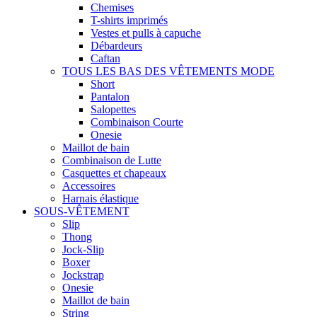
Chemises
T-shirts imprimés
Vestes et pulls à capuche
Débardeurs
Caftan
TOUS LES BAS DES VÊTEMENTS MODE
Short
Pantalon
Salopettes
Combinaison Courte
Onesie
Maillot de bain
Combinaison de Lutte
Casquettes et chapeaux
Accessoires
Harnais élastique
SOUS-VÊTEMENT
Slip
Thong
Jock-Slip
Boxer
Jockstrap
Onesie
Maillot de bain
String