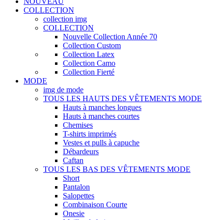
NOUVEAU
COLLECTION
collection img
COLLECTION
Nouvelle Collection Année 70
Collection Custom
Collection Latex
Collection Camo
Collection Fierté
MODE
img de mode
TOUS LES HAUTS DES VÊTEMENTS MODE
Hauts à manches longues
Hauts à manches courtes
Chemises
T-shirts imprimés
Vestes et pulls à capuche
Débardeurs
Caftan
TOUS LES BAS DES VÊTEMENTS MODE
Short
Pantalon
Salopettes
Combinaison Courte
Onesie