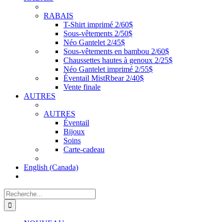
RABAIS
T-Shirt imprimé 2/60$
Sous-vêtements 2/50$
Néo Gantelet 2/45$
Sous-vêtements en bambou 2/60$
Chaussettes hautes à genoux 2/25$
Néo Gantelet imprimé 2/55$
Éventail MistRbear 2/40$
Vente finale
AUTRES
AUTRES
Éventail
Bijoux
Soins
Carte-cadeau
English (Canada)
Recherche
de
: