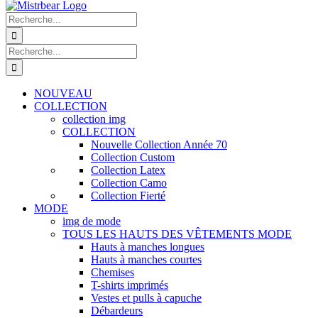
Recherche
de
:
Recherche
de
:
NOUVEAU
COLLECTION
collection img
COLLECTION
Nouvelle Collection Année 70
Collection Custom
Collection Latex
Collection Camo
Collection Fierté
MODE
img de mode
TOUS LES HAUTS DES VÊTEMENTS MODE
Hauts à manches longues
Hauts à manches courtes
Chemises
T-shirts imprimés
Vestes et pulls à capuche
Débardeurs