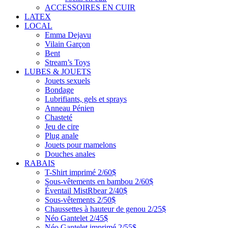
ACCESSOIRES EN CUIR
LATEX
LOCAL
Emma Dejavu
Vilain Garçon
Bent
Stream’s Toys
LUBES & JOUETS
Jouets sexuels
Bondage
Lubrifiants, gels et sprays
Anneau Pénien
Chasteté
Jeu de cire
Plug anale
Jouets pour mamelons
Douches anales
RABAIS
T-Shirt imprimé 2/60$
Sous-vêtements en bambou 2/60$
Éventail MistRbear 2/40$
Sous-vêtements 2/50$
Chaussettes à hauteur de genou 2/25$
Néo Gantelet 2/45$
Néo Gantelet imprimé 2/55$