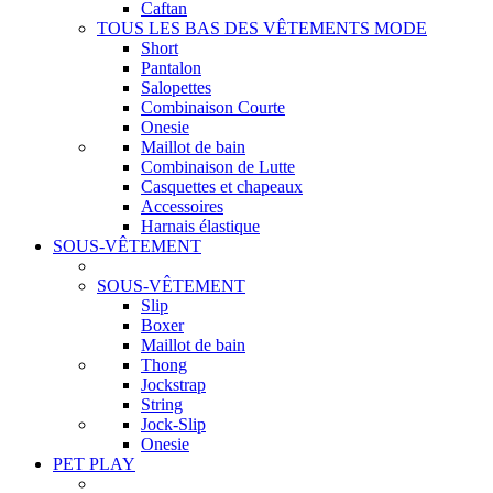
Caftan
TOUS LES BAS DES VÊTEMENTS MODE
Short
Pantalon
Salopettes
Combinaison Courte
Onesie
Maillot de bain
Combinaison de Lutte
Casquettes et chapeaux
Accessoires
Harnais élastique
SOUS-VÊTEMENT
SOUS-VÊTEMENT
Slip
Boxer
Maillot de bain
Thong
Jockstrap
String
Jock-Slip
Onesie
PET PLAY