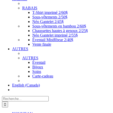
RABAIS
T-Shirt imprimé 2/60$
Sous-vêtements 2/50$
Néo Gantelet 2/45$
Sous-vêtements en bambou 2/60$
Chaussettes hautes à genoux 2/25$
Néo Gantelet imprimé 2/55$
Éventail MistRbear 2/40$
Vente finale
AUTRES
AUTRES
Éventail
Bijoux
Soins
Carte-cadeau
English (Canada)
Recherche
de
: