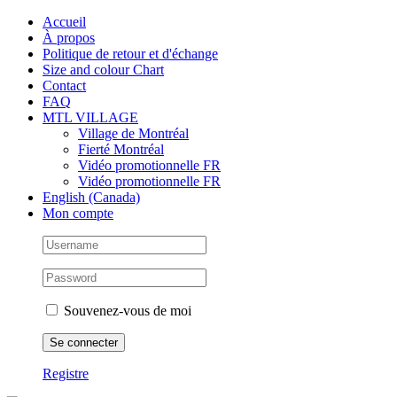
Skip
Facebook
Instagram
X
Tiktok
Accueil
to
À propos
content
Politique de retour et d'échange
Size and colour Chart
Contact
FAQ
MTL VILLAGE
Village de Montréal
Fierté Montréal
Vidéo promotionnelle FR
Vidéo promotionnelle FR
English (Canada)
Mon compte
Souvenez-vous de moi
Registre