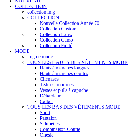
NOUVEAU
COLLECTION
collection img
COLLECTION
Nouvelle Collection Année 70
Collection Custom
Collection Latex
Collection Camo
Collection Fierté
MODE
img de mode
TOUS LES HAUTS DES VÊTEMENTS MODE
Hauts à manches longues
Hauts à manches courtes
Chemises
T-shirts imprimés
Vestes et pulls à capuche
Débardeurs
Caftan
TOUS LES BAS DES VÊTEMENTS MODE
Short
Pantalon
Salopettes
Combinaison Courte
Onesie