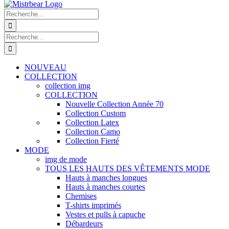
Recherche
de
:
Recherche
de
:
NOUVEAU
COLLECTION
collection img
COLLECTION
Nouvelle Collection Année 70
Collection Custom
Collection Latex
Collection Camo
Collection Fierté
MODE
img de mode
TOUS LES HAUTS DES VÊTEMENTS MODE
Hauts à manches longues
Hauts à manches courtes
Chemises
T-shirts imprimés
Vestes et pulls à capuche
Débardeurs