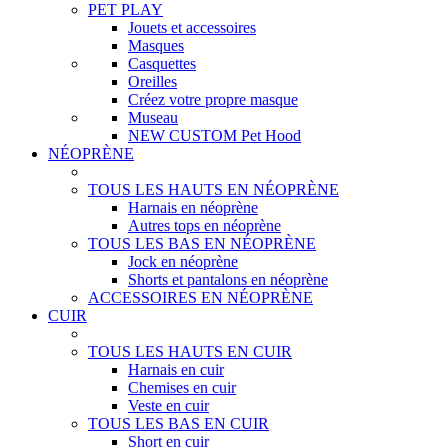
PET PLAY
Jouets et accessoires
Masques
Casquettes
Oreilles
Créez votre propre masque
Museau
NEW CUSTOM Pet Hood
NÉOPRÈNE
TOUS LES HAUTS EN NÉOPRÈNE
Harnais en néoprène
Autres tops en néoprène
TOUS LES BAS EN NÉOPRÈNE
Jock en néoprène
Shorts et pantalons en néoprène
ACCESSOIRES EN NÉOPRÈNE
CUIR
TOUS LES HAUTS EN CUIR
Harnais en cuir
Chemises en cuir
Veste en cuir
TOUS LES BAS EN CUIR
Short en cuir