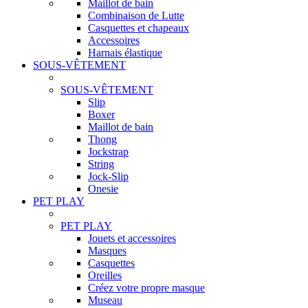
Maillot de bain
Combinaison de Lutte
Casquettes et chapeaux
Accessoires
Harnais élastique
SOUS-VÊTEMENT
SOUS-VÊTEMENT
Slip
Boxer
Maillot de bain
Thong
Jockstrap
String
Jock-Slip
Onesie
PET PLAY
PET PLAY
Jouets et accessoires
Masques
Casquettes
Oreilles
Créez votre propre masque
Museau